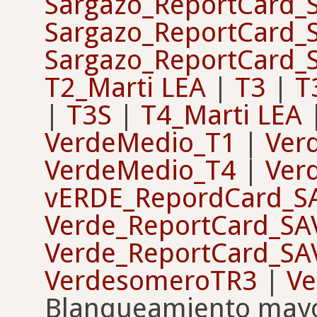
Sargazo_ReportCard_
Sargazo_ReportCard_
Sargazo_ReportCard_
T2_Marti LEA
|
T3
|
T
|
T3S
|
T4_Marti LEA
VerdeMedio_T1
|
Ver
VerdeMedio_T4
|
Ver
vERDE_RepordCard_S
Verde_ReportCard_SA
Verde_ReportCard_SA
VerdesomeroTR3
|
V
Blanqueamiento mayo