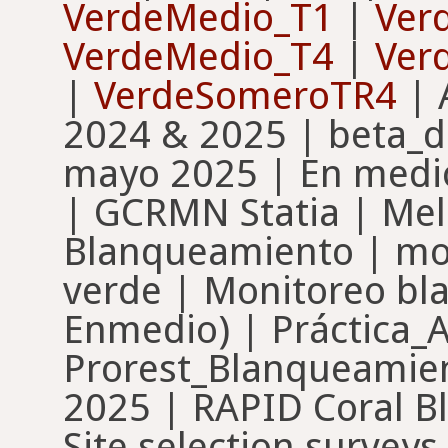
VerdeMedio_T1
|
Ver
VerdeMedio_T4
|
Ver
|
VerdeSomeroTR4
| 
2024 & 2025 | beta_d
mayo 2025 | En med
| GCRMN Statia | Me
Blanqueamiento | mo
verde | Monitoreo bl
Enmedio) | Práctica_
Prorest_Blanqueamie
2025 | RAPID Coral Bl
Site selection surveys