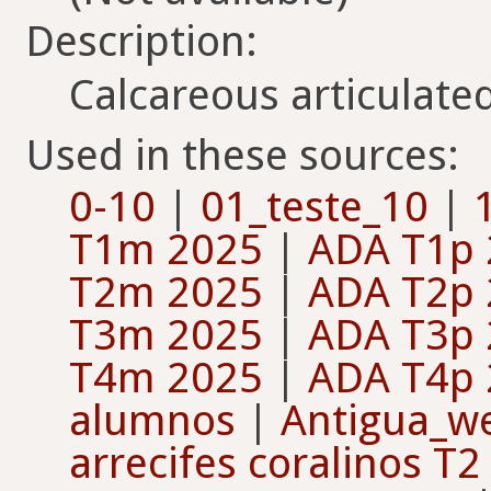
Description:
Calcareous articulat
Used in these sources:
0-10
|
01_teste_10
|
T1m 2025
|
ADA T1p 
T2m 2025
|
ADA T2p 
T3m 2025
|
ADA T3p 
T4m 2025
|
ADA T4p 
alumnos
|
Antigua_w
arrecifes coralinos T2