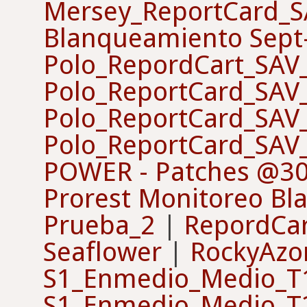
Mersey_ReportCard_
Blanqueamiento Sep
Polo_RepordCart_SAV
Polo_ReportCard_SAV
Polo_ReportCard_SAV
Polo_ReportCard_SAV
POWER - Patches @3
Prorest Monitoreo B
Prueba_2
|
RepordCa
Seaflower
|
RockyAzo
S1_Enmedio_Medio_T
S1_Enmedio_Medio_T