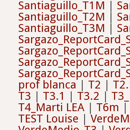
Santiaguillo_T1M
|
Sa
Santiaguillo_T2M
|
Sa
Santiaguillo_T3M
|
Sa
Sargazo_ReportCard_
Sargazo_ReportCard_
Sargazo_ReportCard_
Sargazo_ReportCard_
prof blanca
|
T2
|
T2.
T3
|
T3.1
|
T3.2
|
T3_
T4_Marti LEA
|
T6m
TEST Louise
|
VerdeM
VerdeMedio_T3
|
Ver