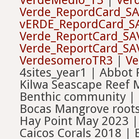
Verde_RepordCard_S
vERDE_RepordCard_S
Verde_ReportCard_SA
Verde_ReportCard_SA
VerdesomeroTR3
|
V
4sites_year1 | Abbot 
Kilwa Seascape Reef Mo
Benthic community |
Bocas Mangrove roots 
Hay Point May 2023 | 
Caicos Corals 2018 | 