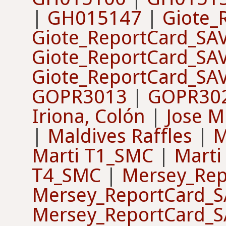
|
GH015147
|
Giote_
Giote_ReportCard_SA
Giote_ReportCard_SA
Giote_ReportCard_SA
GOPR3013
|
GOPR30
Iriona, Colón
|
Jose M
|
Maldives Raffles
|
M
Marti T1_SMC
|
Marti
T4_SMC
|
Mersey_Rep
Mersey_ReportCard_
Mersey_ReportCard_