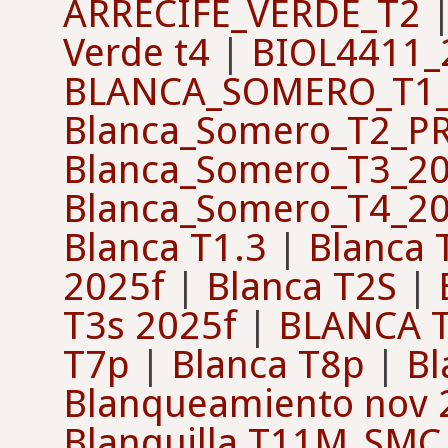
ARRECIFE_VERDE_T2
Verde t4
|
BIOL4411_
BLANCA_SOMERO_T1_
Blanca_Somero_T2_P
Blanca_Somero_T3_2
Blanca_Somero_T4_2
Blanca T1.3
|
Blanca 
2025f
|
Blanca T2S
|
T3s 2025f
|
BLANCA T
T7p
|
Blanca T8p
|
Bl
Blanqueamiento nov 
Blanquilla T11M_SMC